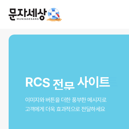
기업/단체/선거/광고
R
C
S
전
문
전문 사이트
사이트
사이트
서비스
문자사이트
알
선
인
림
거
터
톡
문
넷
자
전
팩
문
스
예약, 주문, 배송, 결제 안내까지
이미지와 버튼을 더한 풍부한 메시지로
후보자님 당선을 위한 빠른 선택!
인터넷만 되면 팩스기계가 없어도
전
문
고객에게 빠르고 정확하게 전달하세요
고객에게 더욱 효과적으로 전달하세요
언제 어디서나 쉽게 보낼 수 있어요!
- 주소록 입력대행
- 신속한 회계처리
쉽고 편리하게 언제 어디서나
- 선거전용라인 전문
- 발송건수 상관없이 무
사용기간 무제한, 실패 오류 100% 재충전