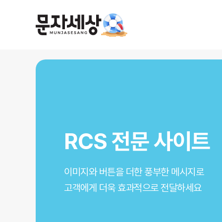
기업/단체/선거/
R
C
S
전
문
전문 사
사이트
사이
서비
문자사이트
알
선
인
림
거
터
톡
문
넷
자
전
팩
문
스
예약, 주문, 배송, 결제 안내까지
이미지와 버튼을 더한 풍부한 메시지로
후보자님 당선을 위한 빠른 선택!
인터넷만 되면 팩스기계가 없어도
전
문
고객에게 빠르고 정확하게 전달하세요
고객에게 더욱 효과적으로 전달하세요
언제 어디서나 쉽게 보낼 수 있어요!
- 주소록 입력대행
- 신속한 회계처리
쉽고 편리하게 언제 어디서나
- 선거전용라인 전문
- 발송건수 상관없
사용기간 무제한, 실패 오류 100% 재충전