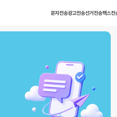
문자전송
광고전송
선거전송
팩스전
광고
이트
트
스
이 무제한