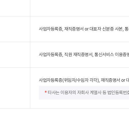
사업자등록증, 재직증명서 or 대표자 신분증 사본,
사업자등록증, 직원 재직증명서, 통신서비스 이용증
사업자등록증(위임자/수임자 각각), 재직증명서 or 
*
타사는 이용자의 자회사 계열사 등 법인등록번