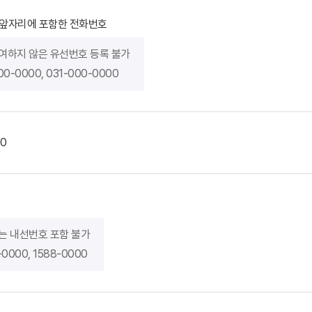
 앞자리에 포함한 전화번호
여하지 않은 유선번호 등록 불가
0-0000, 031-000-0000
00
는 내선번호 포함 불가
0000, 1588-0000