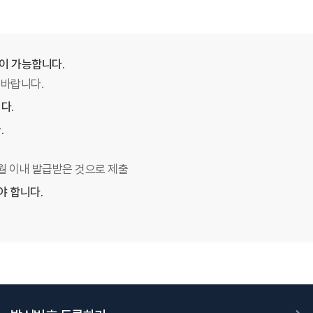
록이 가능합니다.
 바랍니다.
다.
.
월 이내 발급받은 것으로 제출
야 합니다.
.