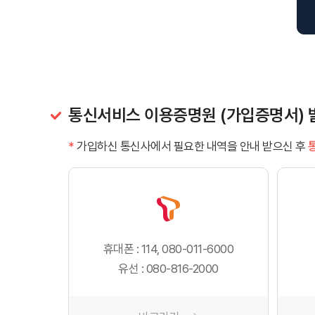
통신서비스 이용증명원 (가입증명서) 
*
가입하신 통신사에서 필요한 내역을 안내 받으신 후
휴대폰 : 114, 080-011-6000
유선 : 080-816-2000