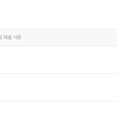
및 제출 서류