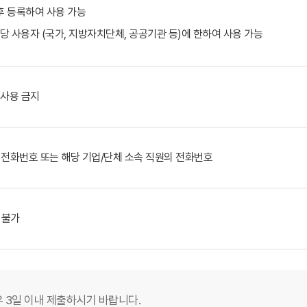
후 등록하여 사용 가능
 등 해당 사용자 (국가, 지방자치단체, 공공기관 등)에 한하여 사용 가능
 사용 금지
 전화번호 또는 해당 기업/단체 소속 직원의 전화번호
용 불가
 3일 이내 제출하시기 바랍니다.