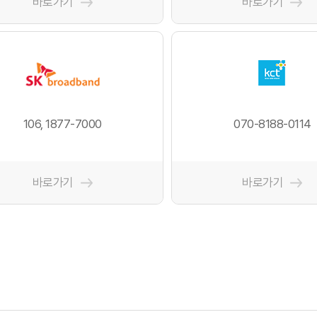
바로가기
바로가기
106, 1877-7000
070-8188-0114
바로가기
바로가기