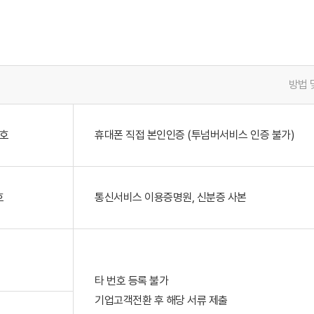
방법 
번호
휴대폰 직접 본인인증 (투넘버서비스 인증 불가)
호
통신서비스 이용증명원, 신분증 사본
타 번호 등록 불가
기업고객전환 후 해당 서류 제출