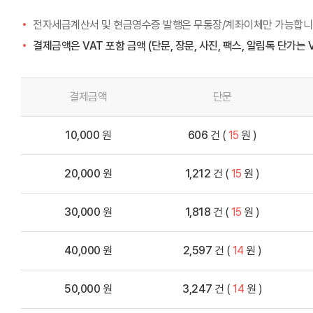
전자세금계산서 및 현금영수증 발행은 무통장/계좌이체만 가능합니
결제금액은 VAT 포함 금액 (단문, 장문, 사진, 팩스, 알림톡 단가는 
결제금액
단문
10,000
원
606
건 (
15
원 )
20,000
원
1,212
건 (
15
원 )
30,000
원
1,818
건 (
15
원 )
40,000
원
2,597
건 (
14
원 )
50,000
원
3,247
건 (
14
원 )