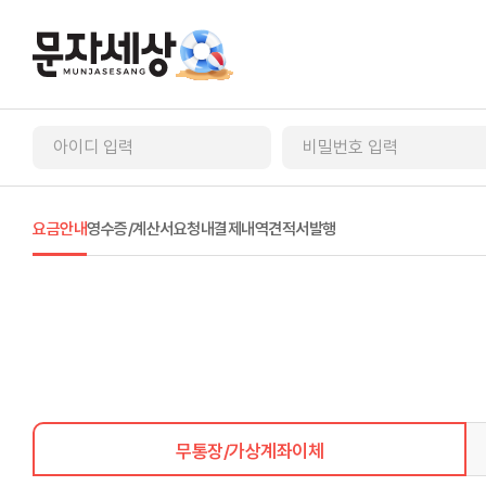
요금안내
영수증/계산서요청
내결제내역
견적서발행
무통장/가상계좌이체