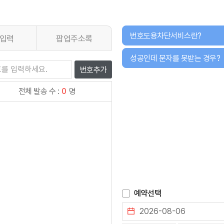
번호도용차단서비스란?
입력
팝업주소록
성공인데 문자를 못받는 경우?
번호추가
전체 발송 수 :
0
명
예약선택