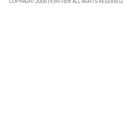
COPYRIGHT 2006 (주)바다정보 ALL RIGHTS RESERVED.